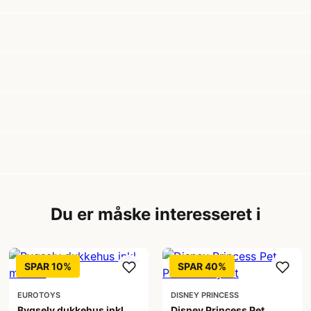
Du er måske interesseret i
SPAR 10%
SPAR 40%
EUROTOYS
DISNEY PRINCESS
Bygselv dukkehus inkl.
Disney Princess Pet