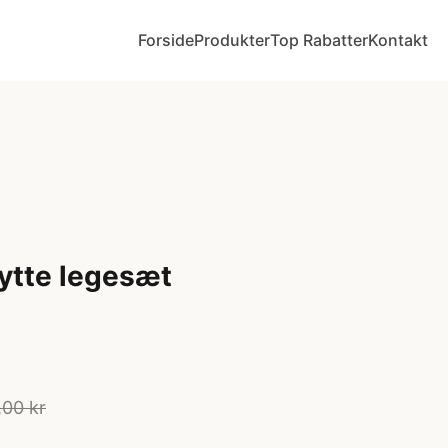
Forside
Produkter
Top Rabatter
Kontakt
ytte legesæt
,00 kr