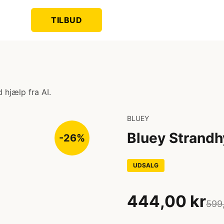
TILBUD
 hjælp fra AI.
BLUEY
Bluey Strandh
-26%
UDSALG
444,00 kr
599