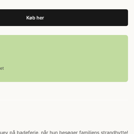
Køb her
et
luey på badeferie, når hun besøger familiens strandhytte!