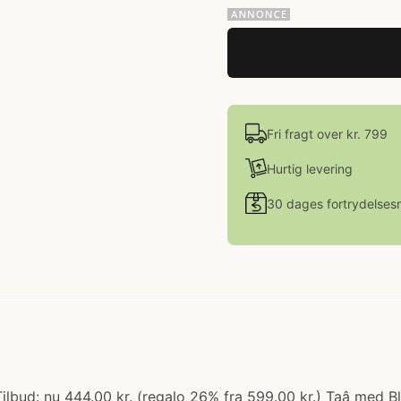
Fri fragt over kr. 799
Hurtig levering
30 dages fortrydelsesr
lbud: nu 444.00 kr. (regalo 26% fra 599.00 kr.) Taâ med B