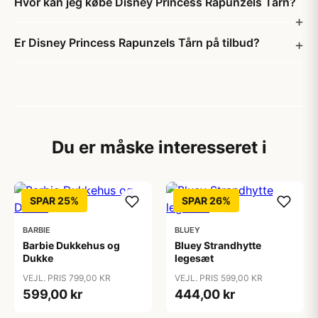
Hvor kan jeg købe Disney Princess Rapunzels Tårn?
Er Disney Princess Rapunzels Tårn på tilbud?
Du er måske interesseret i
SPAR 25%
SPAR 26%
BARBIE
BLUEY
Barbie Dukkehus og
Bluey Strandhytte
Dukke
legesæt
VEJL. PRIS 799,00 KR
VEJL. PRIS 599,00 KR
599,00 kr
444,00 kr