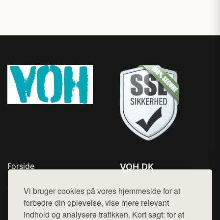
Forside
VOH.DK
Produkter
Tlf. 78768672
Top Rabatter
Vi bruger cookies på vores hjemmeside for at
Mail:
hej@want.dk
Kontakt
forbedre din oplevelse, vise mere relevant
indhold og analysere trafikken. Kort sagt: for at