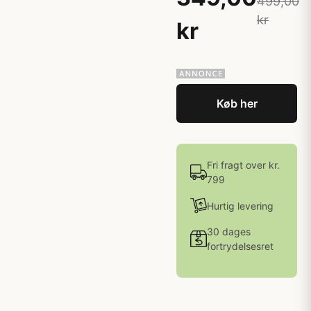
499,00
kr
kr
Køb her
Fri fragt over kr.
799
Hurtig levering
30 dages
fortrydelsesret