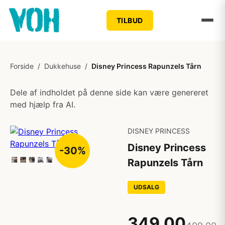
TILBUD
Forside
/
Dukkehuse
/
Disney Princess Rapunzels Tårn
Dele af indholdet på denne side kan være genereret
med hjælp fra AI.
DISNEY PRINCESS
Disney Princess
-30%
Rapunzels Tårn
UDSALG
349,00