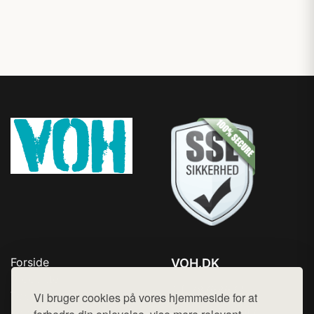
Forside
VOH.DK
Produkter
Tlf. 78768672
Top Rabatter
Vi bruger cookies på vores hjemmeside for at
Mail:
hej@want.dk
Kontakt