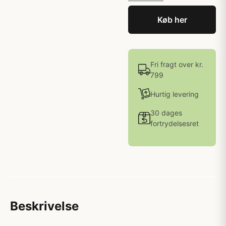
Køb her
Fri fragt over kr.
799
Hurtig levering
30 dages
fortrydelsesret
Beskrivelse