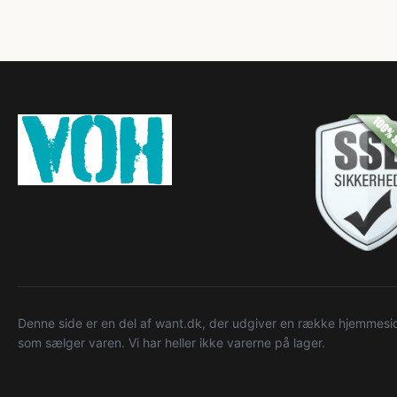
Denne side er en del af want.dk, der udgiver en række hjemmeside
som sælger varen. Vi har heller ikke varerne på lager.