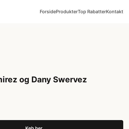
Forside
Produkter
Top Rabatter
Kontakt
mirez og Dany Swervez
Køb her