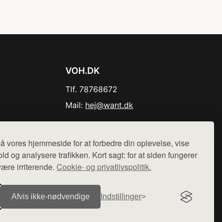
VOH.DK
Tlf. 78768672
Mail:
hej@want.dk
Cookie- og privatlivspolitik
å vores hjemmeside for at forbedre din oplevelse, vise
ld og analysere trafikken. Kort sagt: for at siden fungerer
være irriterende.
Cookie- og privatlivspolitik.
r sælges ikke varer fra denne side - vi henviser til de shops,
Afvis ikke‑nødvendige
Indstillinger