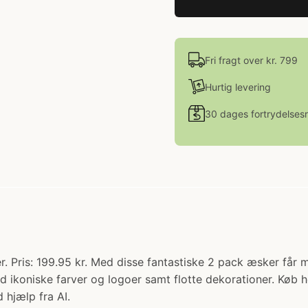
Fri fragt over kr. 799
Hurtig levering
30 dages fortrydelsesr
 Pris: 199.95 kr. Med disse fantastiske 2 pack æsker får ma
 ikoniske farver og logoer samt flotte dekorationer. Køb 
 hjælp fra AI.