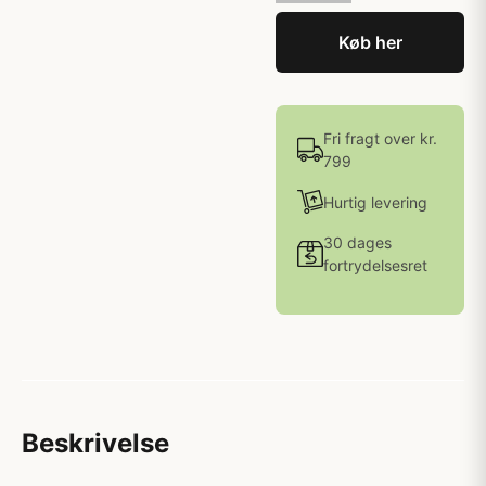
Køb her
Fri fragt over kr.
799
Hurtig levering
30 dages
fortrydelsesret
Beskrivelse