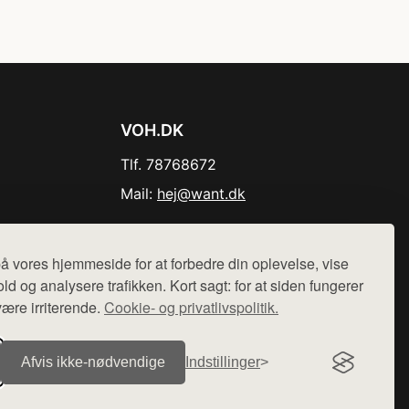
VOH.DK
Tlf. 78768672
Mail:
hej@want.dk
Cookie- og privatlivspolitik
å vores hjemmeside for at forbedre din oplevelse, vise
ld og analysere trafikken. Kort sagt: for at siden fungerer
være irriterende.
Cookie- og privatlivspolitik.
r sælges ikke varer fra denne side - vi henviser til de shops,
Afvis ikke‑nødvendige
Indstillinger