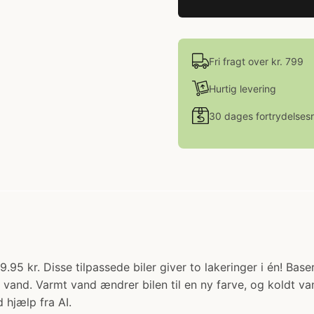
Fri fragt over kr. 799
Hurtig levering
30 dages fortrydelsesr
29.95 kr. Disse tilpassede biler giver to lakeringer i én! Ba
s i vand. Varmt vand ændrer bilen til en ny farve, og koldt 
 hjælp fra AI.