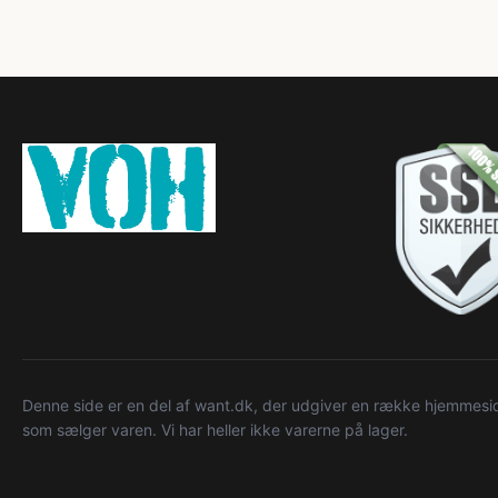
Denne side er en del af want.dk, der udgiver en række hjemmeside
som sælger varen. Vi har heller ikke varerne på lager.