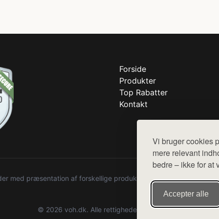
Forside
Produkter
Top Rabatter
Kontakt
Vi bruger cookies p
mere relevant indho
bedre – ikke for at 
r med præsentation af forskellige produkter fra diverse webshops. De
Accepter alle
© 2026 voh.dk. Alle rettigheder forbeholdes.