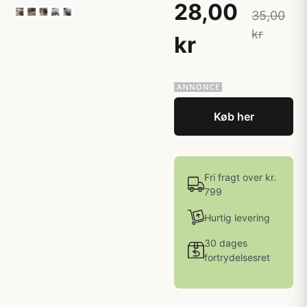
28,00
35,00
kr
kr
Køb her
Fri fragt over kr.
799
Hurtig levering
30 dages
fortrydelsesret