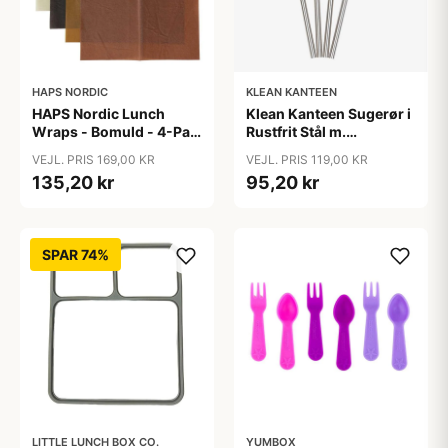
HAPS NORDIC
KLEAN KANTEEN
HAPS Nordic Lunch
Klean Kanteen Sugerør i
Wraps - Bomuld - 4-Pak
Rustfrit Stål m.
- Warm
Silikonetip - 4-Pak -
VEJL. PRIS 169,00 KR
VEJL. PRIS 119,00 KR
8mm - Multi Color
135,20 kr
95,20 kr
SPAR 74%
LITTLE LUNCH BOX CO.
YUMBOX