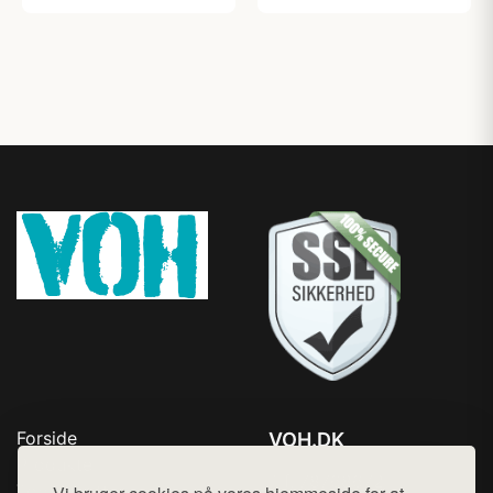
Forside
VOH.DK
Produkter
Tlf. 78768672
Top Rabatter