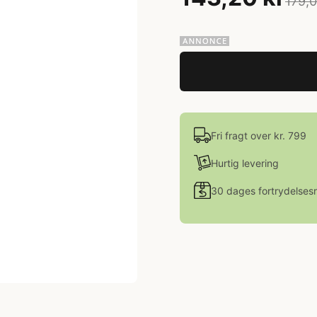
179,0
Fri fragt over kr. 799
Hurtig levering
30 dages fortrydelsesr