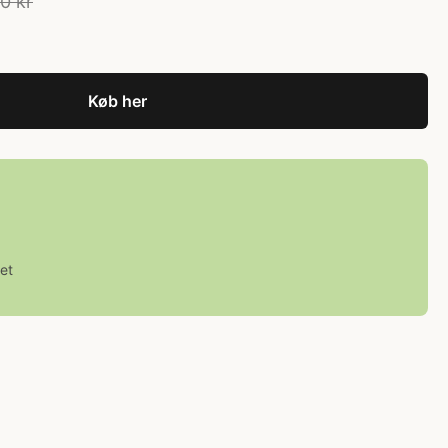
0 kr
Køb her
et