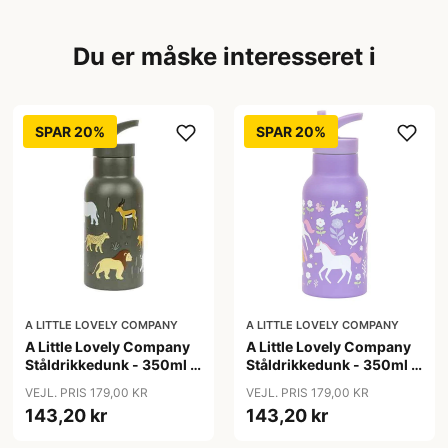
Du er måske interesseret i
SPAR 20%
SPAR 20%
A LITTLE LOVELY COMPANY
A LITTLE LOVELY COMPANY
A Little Lovely Company
A Little Lovely Company
Ståldrikkedunk - 350ml -
Ståldrikkedunk - 350ml -
Savanna
Unicorn Dreams
VEJL. PRIS 179,00 KR
VEJL. PRIS 179,00 KR
143,20 kr
143,20 kr