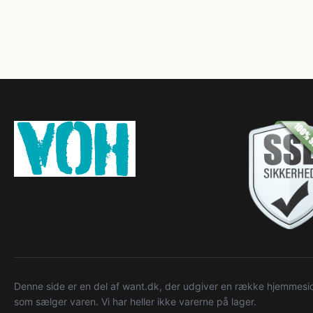
Denne side er en del af want.dk, der udgiver en række hjemmeside
som sælger varen. Vi har heller ikke varerne på lager.