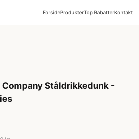
Forside
Produkter
Top Rabatter
Kontakt
ly Company Ståldrikkedunk -
ies