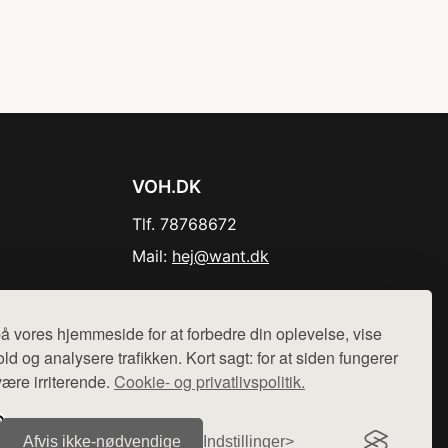
VOH.DK
Tlf. 78768672
Mail:
hej@want.dk
Cookie- og privatlivspolitik
å vores hjemmeside for at forbedre din oplevelse, vise
ld og analysere trafikken. Kort sagt: for at siden fungerer
være irriterende.
Cookie- og privatlivspolitik.
r sælges ikke varer fra denne side - vi henviser til de shops,
Afvis ikke‑nødvendige
Indstillinger