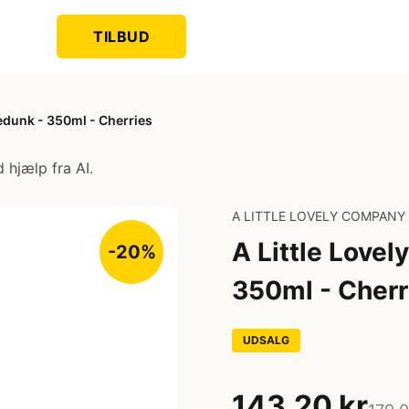
TILBUD
edunk - 350ml - Cherries
 hjælp fra AI.
A LITTLE LOVELY COMPANY
A Little Love
-20%
350ml - Cherr
UDSALG
143,20 kr