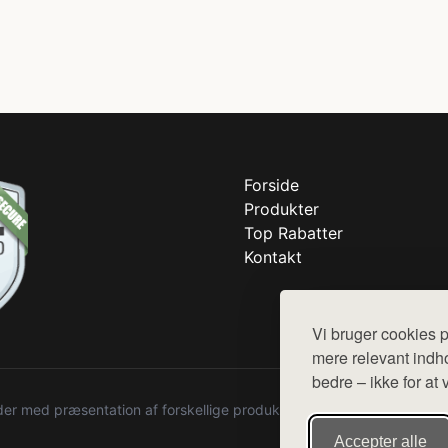
Forside
Produkter
Top Rabatter
Kontakt
Vi bruger cookies p
mere relevant indho
bedre – ikke for at 
r med præsentation af forskellige produkter fra diverse webshops. De
Accepter alle