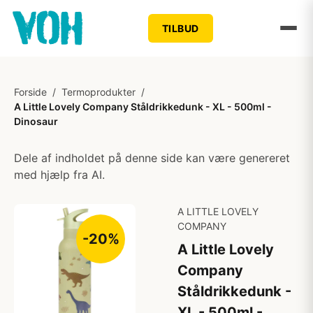
TILBUD
Forside
/
Termoprodukter
/
A Little Lovely Company Ståldrikkedunk - XL - 500ml -
Dinosaur
Dele af indholdet på denne side kan være genereret
med hjælp fra AI.
A LITTLE LOVELY
COMPANY
-20%
A Little Lovely
Company
Ståldrikkedunk -
XL - 500ml -