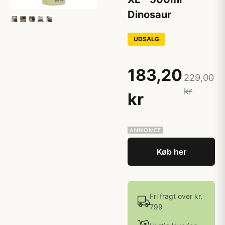
Dinosaur
UDSALG
183,20
229,00
kr
kr
Køb her
Fri fragt over kr.
799