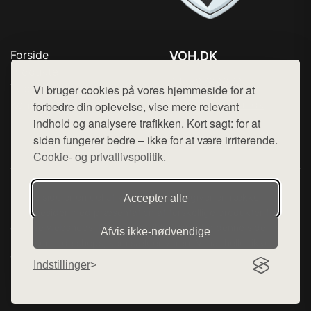
Forside
VOH.DK
Produkter
Tlf. 78768672
Top Rabatter
Vi bruger cookies på vores hjemmeside for at
Mail:
hej@want.dk
Kontakt
forbedre din oplevelse, vise mere relevant
indhold og analysere trafikken. Kort sagt: for at
Cookie- og privatlivspolitik
siden fungerer bedre – ikke for at være irriterende.
Cookie- og privatlivspolitik.
Denne side er en del af want.dk, der udgiver en række
Accepter alle
hjemmesider med præsentation af forskellige produkter fra
diverse webshops. Der sælges ikke varer fra denne side - vi
Afvis ikke‑nødvendige
henviser til de shops, som sælger varen. Vi har heller ikke
varerne på lager.
Indstillinger
© 2026 voh.dk. Alle rettigheder forbeholdes.