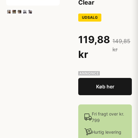
Clear
UDSALG
119,88
149,85
kr
kr
Køb her
Fri fragt over kr.
799
Hurtig levering