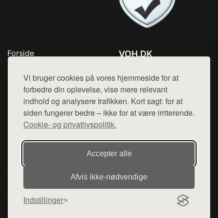
Forside
VOH.DK
Produkter
Tlf. 78768672
Top Rabatter
Vi bruger cookies på vores hjemmeside for at
Mail:
hej@want.dk
Kontakt
forbedre din oplevelse, vise mere relevant
indhold og analysere trafikken. Kort sagt: for at
Cookie- og privatlivspolitik
siden fungerer bedre – ikke for at være irriterende.
Cookie- og privatlivspolitik.
Denne side er en del af want.dk, der udgiver en række
Accepter alle
hjemmesider med præsentation af forskellige produkter fra
diverse webshops. Der sælges ikke varer fra denne side - vi
Afvis ikke‑nødvendige
henviser til de shops, som sælger varen. Vi har heller ikke
varerne på lager.
Indstillinger
© 2026 voh.dk. Alle rettigheder forbeholdes.