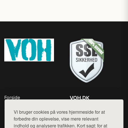
Forside
VOH.DK
Produkter
Tlf. 78768672
Top Rabatter
Vi bruger cookies på vores hjemmeside for at
Mail:
hej@want.dk
Kontakt
forbedre din oplevelse, vise mere relevant
indhold og analysere trafikken. Kort sagt: for at