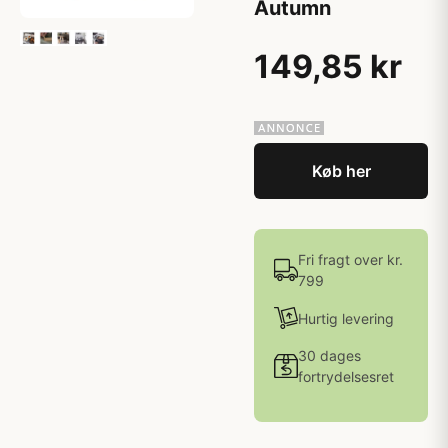
Autumn
149,85 kr
Køb her
Fri fragt over kr.
799
Hurtig levering
30 dages
fortrydelsesret