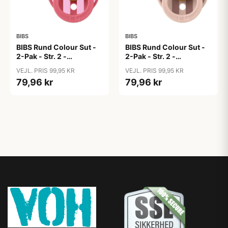
BIBS
BIBS
BIBS Rund Colour Sut -
BIBS Rund Colour Sut -
2-Pak - Str. 2 -
2-Pak - Str. 2 -
Naturgummi - Block
Naturgummi - Block
VEJL. PRIS 99,95 KR
VEJL. PRIS 99,95 KR
Studio - Baby Pink/Coral
Studio - Blush Mix
79,96 kr
79,96 kr
Mix