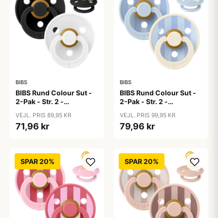
BIBS
BIBS
BIBS Rund Colour Sut -
BIBS Rund Colour Sut -
2-Pak - Str. 2 -
2-Pak - Str. 2 -
Naturgummi -
Naturgummi - Block
VEJL. PRIS 89,95 KR
VEJL. PRIS 99,95 KR
Black/White
Studio - Baby Blue/Dusty
71,96 kr
79,96 kr
Blue Mix
SPAR 20%
SPAR 20%