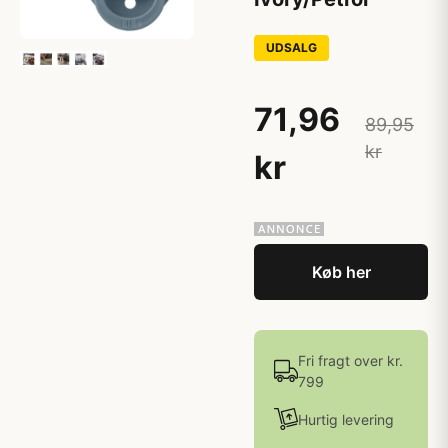
UDSALG
71,96
89,95
kr
kr
Køb her
Fri fragt over kr.
799
Hurtig levering