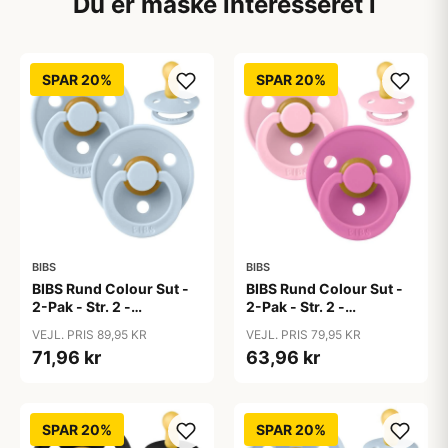
Du er måske interesseret i
SPAR 20%
SPAR 20%
BIBS
BIBS
BIBS Rund Colour Sut -
BIBS Rund Colour Sut -
2-Pak - Str. 2 -
2-Pak - Str. 2 -
Naturgummi - Baby
Naturgummi - Baby
VEJL. PRIS 89,95 KR
VEJL. PRIS 79,95 KR
Blue/Baby Blue
Pink/Bubblegum
71,96 kr
63,96 kr
SPAR 20%
SPAR 20%