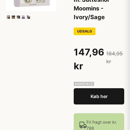
Moomins -
Ivory/Sage
UDSALG
147,96
184,95
kr
kr
Køb her
Fri fragt over kr.
799