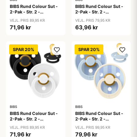
BIBS Rund Colour Sut -
BIBS Rund Colour Sut -
2-Pak - Str. 2 -
2-Pak - Str. 2 -
Naturgummi - Baby
Naturgummi - Baby
VEJL. PRIS 89,95 KR
VEJL. PRIS 79,95 KR
Blue/Baby Blue
Pink/Bubblegum
71,96 kr
63,96 kr
SPAR 20%
SPAR 20%
BIBS
BIBS
BIBS Rund Colour Sut -
BIBS Rund Colour Sut -
2-Pak - Str. 2 -
2-Pak - Str. 2 -
Naturgummi -
Naturgummi - Block
VEJL. PRIS 89,95 KR
VEJL. PRIS 99,95 KR
Black/White
Studio - Baby Blue/Dusty
71,96 kr
79,96 kr
Blue Mix