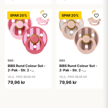
SPAR 20%
SPAR 20%
BIBS
BIBS
BIBS Rund Colour Sut -
BIBS Rund Colour Sut -
2-Pak - Str. 2 -
2-Pak - Str. 2 -
Naturgummi - Block
Naturgummi - Block
VEJL. PRIS 99,95 KR
VEJL. PRIS 99,95 KR
Studio - Baby Pink/Coral
Studio - Blush Mix
79,96 kr
79,96 kr
Mix