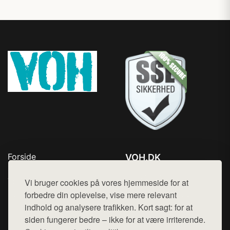
Forside
VOH.DK
Produkter
Tlf. 78768672
Top Rabatter
Vi bruger cookies på vores hjemmeside for at
Mail:
hej@want.dk
Kontakt
forbedre din oplevelse, vise mere relevant
indhold og analysere trafikken. Kort sagt: for at
Cookie- og privatlivspolitik
siden fungerer bedre – ikke for at være irriterende.