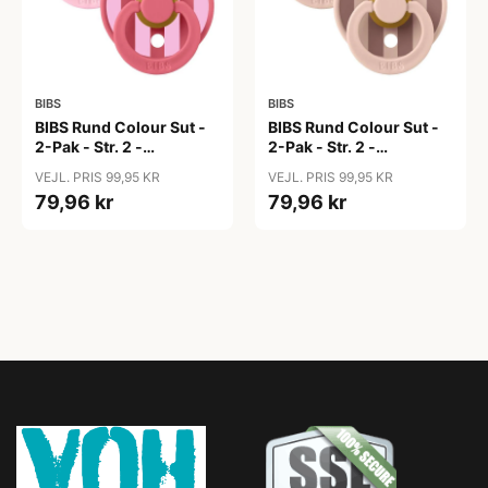
BIBS
BIBS
BIBS Rund Colour Sut -
BIBS Rund Colour Sut -
2-Pak - Str. 2 -
2-Pak - Str. 2 -
Naturgummi - Block
Naturgummi - Block
VEJL. PRIS 99,95 KR
VEJL. PRIS 99,95 KR
Studio - Baby Pink/Coral
Studio - Blush Mix
79,96 kr
79,96 kr
Mix