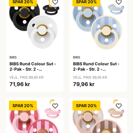
SPAR 20%
SPAR 20%
BIBS
BIBS
BIBS Rund Colour Sut -
BIBS Rund Colour Sut -
2-Pak - Str. 2 -
2-Pak - Str. 2 -
Naturgummi -
Naturgummi - Block
VEJL. PRIS 89,95 KR
VEJL. PRIS 99,95 KR
Black/White
Studio - Baby Blue/Dusty
71,96 kr
79,96 kr
Blue Mix
SPAR 20%
SPAR 20%