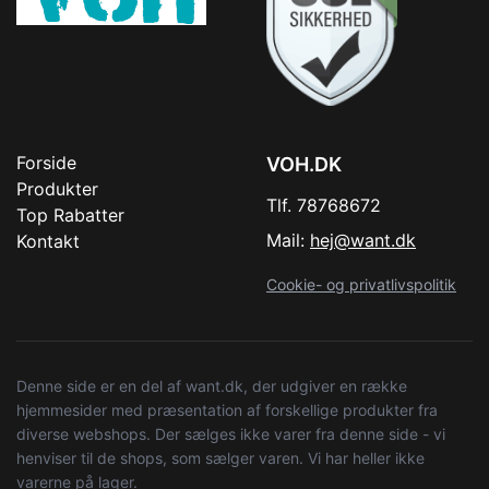
Forside
VOH.DK
Produkter
Tlf. 78768672
Top Rabatter
Mail:
hej@want.dk
Kontakt
Cookie- og privatlivspolitik
Denne side er en del af want.dk, der udgiver en række
hjemmesider med præsentation af forskellige produkter fra
diverse webshops. Der sælges ikke varer fra denne side - vi
henviser til de shops, som sælger varen. Vi har heller ikke
varerne på lager.