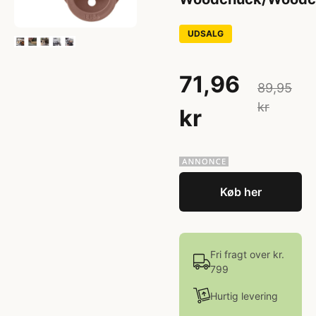
UDSALG
71,96
89,95
kr
kr
Køb her
Fri fragt over kr.
799
Hurtig levering