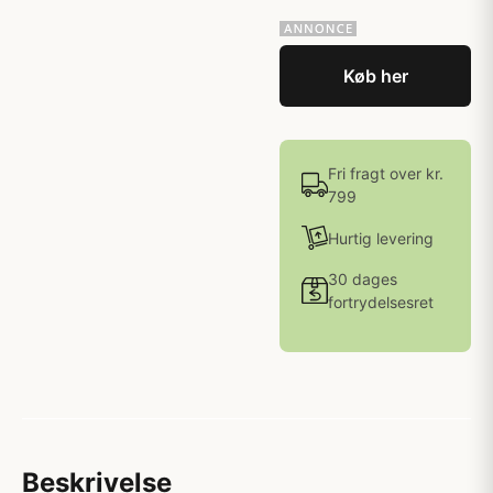
Køb her
Fri fragt over kr.
799
Hurtig levering
30 dages
fortrydelsesret
Beskrivelse