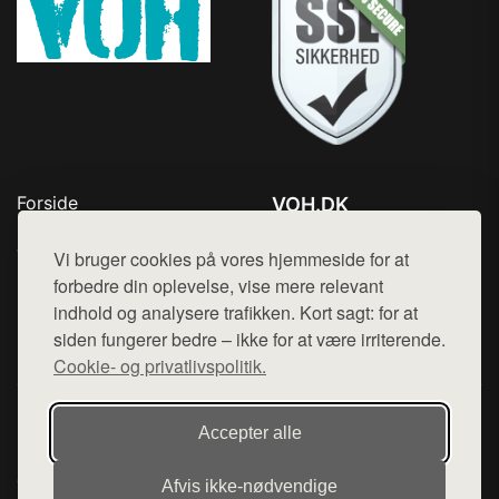
Forside
VOH.DK
Produkter
Tlf. 78768672
Top Rabatter
Vi bruger cookies på vores hjemmeside for at
Mail:
hej@want.dk
Kontakt
forbedre din oplevelse, vise mere relevant
indhold og analysere trafikken. Kort sagt: for at
Cookie- og privatlivspolitik
siden fungerer bedre – ikke for at være irriterende.
Cookie- og privatlivspolitik.
Denne side er en del af want.dk, der udgiver en række
Accepter alle
hjemmesider med præsentation af forskellige produkter fra
diverse webshops. Der sælges ikke varer fra denne side - vi
Afvis ikke‑nødvendige