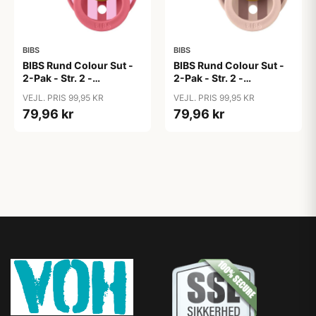
BIBS
BIBS
BIBS Rund Colour Sut -
BIBS Rund Colour Sut -
2-Pak - Str. 2 -
2-Pak - Str. 2 -
Naturgummi - Block
Naturgummi - Block
VEJL. PRIS 99,95 KR
VEJL. PRIS 99,95 KR
Studio - Baby Pink/Coral
Studio - Blush Mix
79,96 kr
79,96 kr
Mix