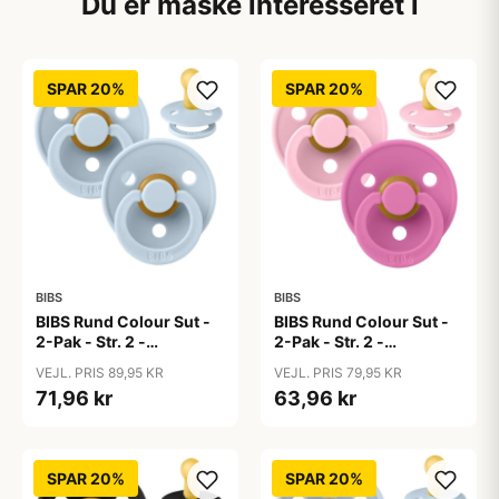
Du er måske interesseret i
SPAR 20%
SPAR 20%
BIBS
BIBS
BIBS Rund Colour Sut -
BIBS Rund Colour Sut -
2-Pak - Str. 2 -
2-Pak - Str. 2 -
Naturgummi - Baby
Naturgummi - Baby
VEJL. PRIS 89,95 KR
VEJL. PRIS 79,95 KR
Blue/Baby Blue
Pink/Bubblegum
71,96 kr
63,96 kr
SPAR 20%
SPAR 20%