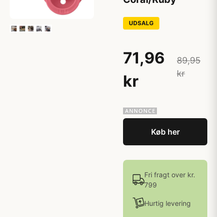
UDSALG
71,96
89,95
kr
kr
Køb her
Fri fragt over kr.
799
Hurtig levering