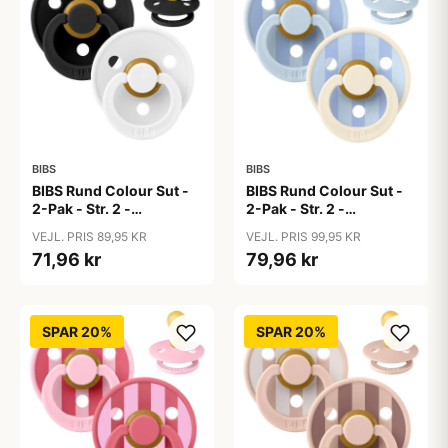
BIBS
BIBS
BIBS Rund Colour Sut -
BIBS Rund Colour Sut -
2-Pak - Str. 2 -
2-Pak - Str. 2 -
Naturgummi -
Naturgummi - Block
VEJL. PRIS 89,95 KR
VEJL. PRIS 99,95 KR
Black/White
Studio - Baby Blue/Dusty
71,96 kr
79,96 kr
Blue Mix
SPAR 20%
SPAR 20%