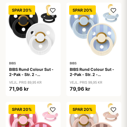
SPAR 20%
SPAR 20%
BIBS
BIBS
BIBS Rund Colour Sut -
BIBS Rund Colour Sut -
2-Pak - Str. 2 -
2-Pak - Str. 2 -
Naturgummi -
Naturgummi - Block
VEJL. PRIS 89,95 KR
VEJL. PRIS 99,95 KR
Black/White
Studio - Baby Blue/Dusty
71,96 kr
79,96 kr
Blue Mix
SPAR 20%
SPAR 20%