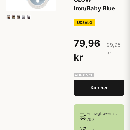
Iron/Baby Blue
UDSALG
79,96
99,95
kr
kr
Køb her
Fri fragt over kr.
799