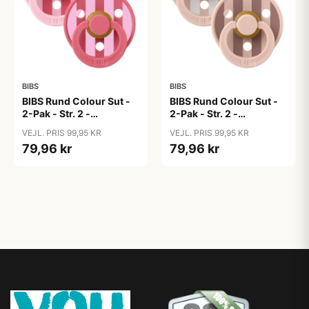
BIBS
BIBS
BIBS Rund Colour Sut -
BIBS Rund Colour Sut -
2-Pak - Str. 2 -
2-Pak - Str. 2 -
Naturgummi - Block
Naturgummi - Block
VEJL. PRIS 99,95 KR
VEJL. PRIS 99,95 KR
Studio - Baby Pink/Coral
Studio - Blush Mix
79,96 kr
79,96 kr
Mix