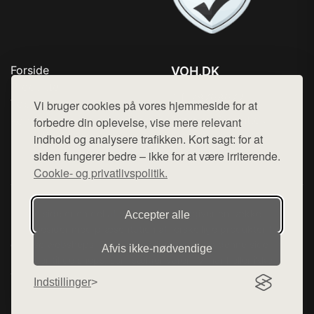
Forside
VOH.DK
Produkter
Tlf. 78768672
Top Rabatter
Vi bruger cookies på vores hjemmeside for at
Mail:
hej@want.dk
Kontakt
forbedre din oplevelse, vise mere relevant
indhold og analysere trafikken. Kort sagt: for at
Cookie- og privatlivspolitik
siden fungerer bedre – ikke for at være irriterende.
Cookie- og privatlivspolitik.
Denne side er en del af want.dk, der udgiver en række
Accepter alle
hjemmesider med præsentation af forskellige produkter fra
diverse webshops. Der sælges ikke varer fra denne side - vi
Afvis ikke‑nødvendige
henviser til de shops, som sælger varen. Vi har heller ikke
varerne på lager.
Indstillinger
© 2026 voh.dk. Alle rettigheder forbeholdes.