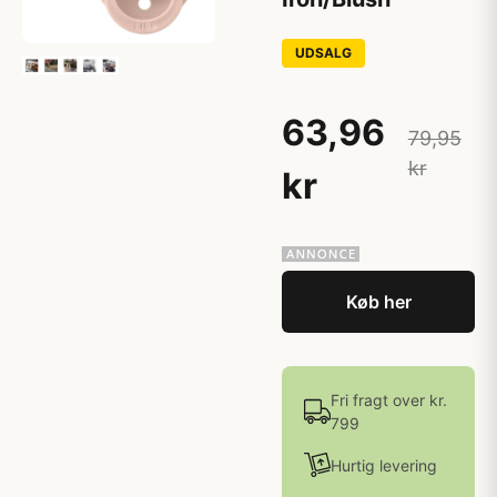
UDSALG
63,96
79,95
kr
kr
Køb her
Fri fragt over kr.
799
Hurtig levering