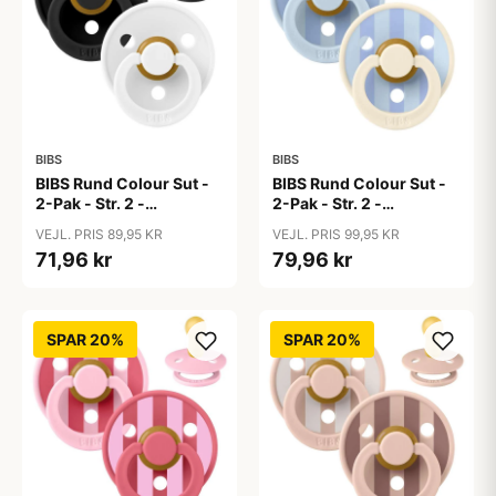
BIBS
BIBS
BIBS Rund Colour Sut -
BIBS Rund Colour Sut -
2-Pak - Str. 2 -
2-Pak - Str. 2 -
Naturgummi -
Naturgummi - Block
VEJL. PRIS 89,95 KR
VEJL. PRIS 99,95 KR
Black/White
Studio - Baby Blue/Dusty
71,96 kr
79,96 kr
Blue Mix
SPAR 20%
SPAR 20%