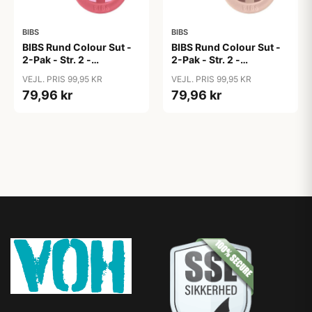
BIBS
BIBS
BIBS Rund Colour Sut -
BIBS Rund Colour Sut -
2-Pak - Str. 2 -
2-Pak - Str. 2 -
Naturgummi - Block
Naturgummi - Block
VEJL. PRIS 99,95 KR
VEJL. PRIS 99,95 KR
Studio - Baby Pink/Coral
Studio - Blush Mix
79,96 kr
79,96 kr
Mix